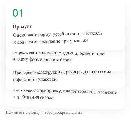
01
02
Продукт
Оценивают форму, устойчивость, жёсткость
и допустимое давление при упаковке.
Группировка
03
Определяют количество единиц, ориентацию
и схему формирования блока.
Картонная заготовка
04
Проверяют конструкцию, размеры, способ сгиба
и фиксации упаковки.
Линия после упаковки
Учитывают маркировку, паллетирование, хранение
и требования склада.
Нажмите на стопку, чтобы раскрыть этапы