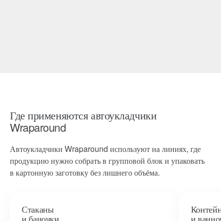
Где применяются автоукладчики
Wraparound
Автоукладчики Wraparound используют на линиях, где
продукцию нужно собрать в групповой блок и упаковать
в картонную заготовку без лишнего объёма.
Стаканы
Контей
и баночки
и ванно