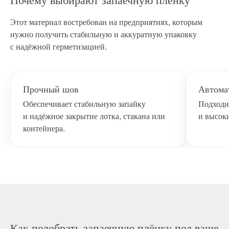
Этот материал востребован на предприятиях, которым
нужно получить стабильную и аккуратную упаковку
с надёжной герметизацией.
Прочный шов
Автома
Обеспечивает стабильную запайку
Подходи
и надёжное закрытие лотка, стакана или
и высок
контейнера.
Как подобрать запаечную плёнку под ваше