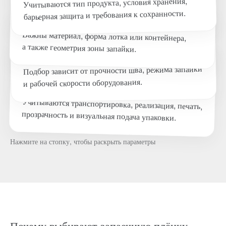
Учитываются тип продукта, условия хранения,
барьерная защита и требования к сохранности.
Тара и зона запайки
03
Важны материал, форма лотка или контейнера,
а также геометрия зоны запайки.
Шов и скорость линии
04
Подбор зависит от прочности шва, режима запайки
и рабочей скорости оборудования.
Внешний вид и логистика
Учитываются транспортировка, реализация, печать,
прозрачность и визуальная подача упаковки.
Нажмите на стопку, чтобы раскрыть параметры
Почему выбирают запаечную плёнку