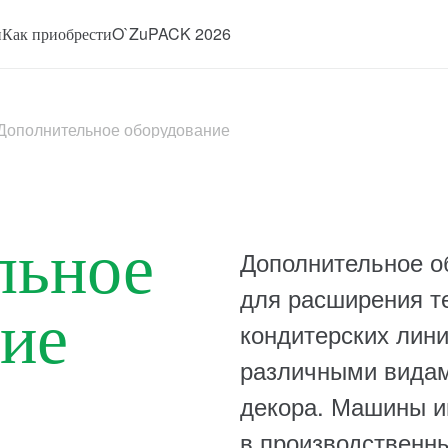
и
Как приобрести
O`ZuPACK 2026
Дополнительное оборудование
льное
Дополнительное о
для расширения т
ие
кондитерских лини
различными видам
декора. Машины и
в производственн