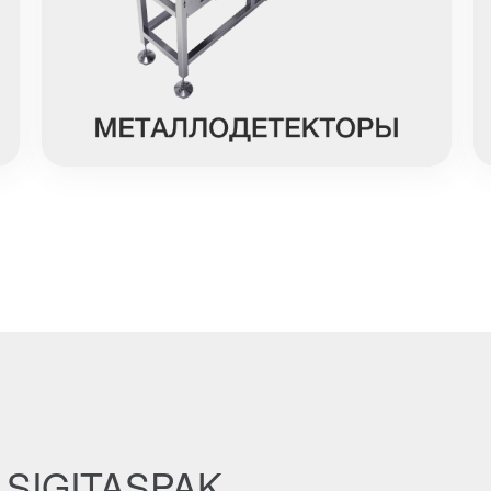
й SIGITASPAK