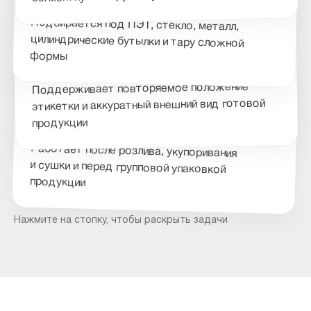
Работает с разной тарой
Подбирается под ПЭТ, стекло, металл,
цилиндрические бутылки и тару сложной
03
формы
Стабилизирует оформление
04
Поддерживает повторяемое положение
этикетки и аккуратный внешний вид готовой
продукции
Встраивается в линию
Работает после розлива, укупоривания
и сушки и перед групповой упаковкой
продукции
Нажмите на стопку, чтобы раскрыть задачи